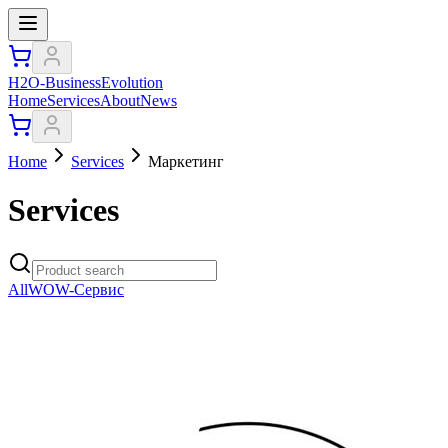
H2O-BusinessEvolution
Home
Services
About
News
Home
Services
Маркетинг
Services
All
WOW-Сервис